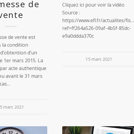
messe de
Cliquez ici pour voir la vidéo
vente
Source :
https://www.efl.fr/actualites/fisc
ref=ff264a526-09af-4b5f-85dc-
e9a0ddda370c
se de vente est
 la condition
d’obtention d’un
15 mars 2021
le 1er mars 2015. La
 par acte authentique
ieu avant le 31 mars
 cas…
5 mars 2021