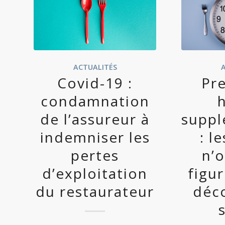
ACTUALITÉS
Covid-19 :
Pr
condamnation
de l’assureur à
suppl
indemniser les
: l
pertes
n’o
d’exploitation
figur
du restaurateur
déc