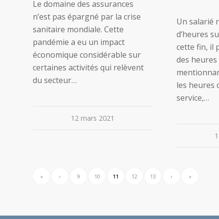
Le domaine des assurances
n’est pas épargné par la crise
Un salarié 
sanitaire mondiale. Cette
d’heures s
pandémie a eu un impact
cette fin, i
économique considérable sur
des heures 
certaines activités qui relèvent
mentionnant
du secteur…
les heures d
service,…
12 mars 2021
1
«
‹
9
10
11
12
13
›
»