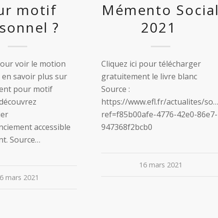
ur motif
Mémento Socia
sonnel ?
2021
pour voir le motion
Cliquez ici pour télécharger
en savoir plus sur
gratuitement le livre blanc
ment pour motif
Source :
 découvrez
https://www.efl.fr/actualites/soci
ier
ref=f85b00afe-4776-42e0-86e7-
enciement accessible
947368f2bcb0
nt. Source…
16 mars 2021
6 mars 2021