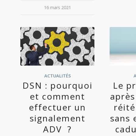
16 mars 2021
ACTUALITÉS
DSN : pourquoi
Le p
et comment
après
effectuer un
réité
signalement
sans 
ADV ?
cadu